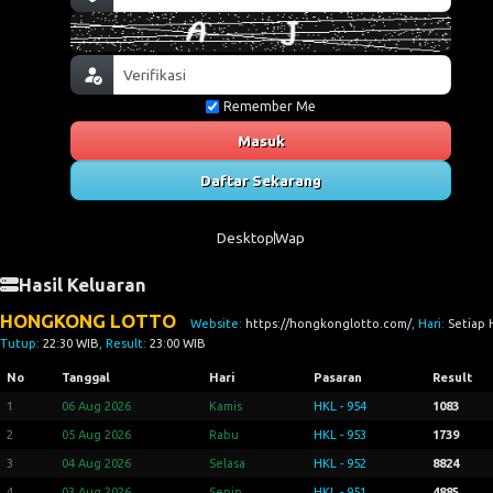
Remember Me
Masuk
Daftar Sekarang
Desktop
Wap
Hasil Keluaran
HONGKONG LOTTO
Website:
https://hongkonglotto.com/
, Hari:
Setiap 
Tutup:
22:30 WIB
, Result:
23:00 WIB
No
Tanggal
Hari
Pasaran
Result
1
06 Aug 2026
Kamis
HKL - 954
1083
2
05 Aug 2026
Rabu
HKL - 953
1739
3
04 Aug 2026
Selasa
HKL - 952
8824
4
03 Aug 2026
Senin
HKL - 951
4885