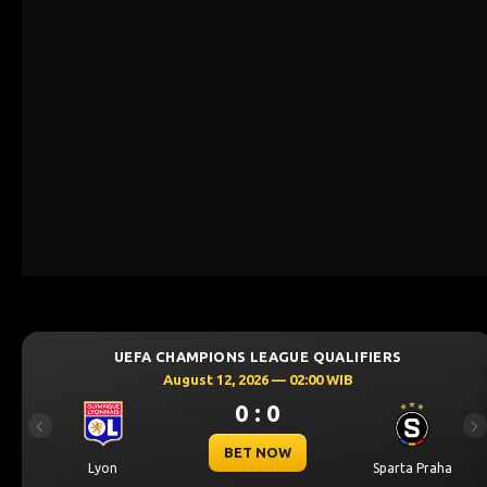
MPIONS LEAGUE QUALIFIERS
UEFA CHAMP
st 12, 2026 — 02:00 WIB
August
0 : 0
Previous
Ne
BET NOW
Sparta Praha
SK Sturm Graz