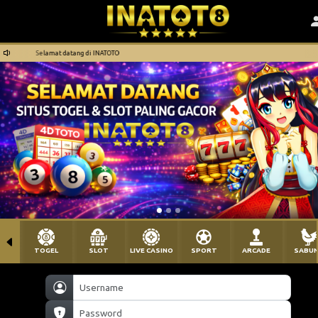
Selamat datang di INATOTO
TOGEL
SLOT
LIVE CASINO
SPORT
ARCADE
SABU