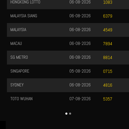
HONGKONG LOTTO
06-08-2026
1083
MALAYSIA SIANG
06-08-2026
6379
MALAYSIA
06-08-2026
4549
MACAU
06-08-2026
7894
SG METRO
06-08-2026
8814
SINGAPORE
05-08-2026
0715
SYDNEY
06-08-2026
4816
TOTO WUHAN
07-08-2026
5357