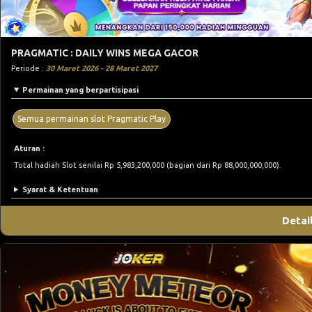
PRAGMATIC : DAILY WINS MEGA GACOR
Periode :
30 Maret 2026 - 28 Maret 2027
Permainan yang berpartisipasi
Semua permainan slot Pragmatic Play
Aturan :
Total hadiah Slot senilai Rp 5,983,200,000 (bagian dari Rp 88,000,000,000).
Syarat & Ketentuan
Detai