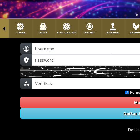
TOGEL
SLOT
LIVE CASINO
SPORT
ARCADE
SABU
Reme
Ma
Daftar 
Deskt
Event