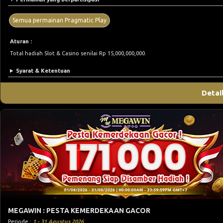
Aturan :
Total hadiah Slot & Casino senilai Rp 15,000,000,000.
Syarat & Ketentuan
Detai
MEGAWIN : PESTA KEMERDEKAAN GACOR
Periode :
1 - 31 Agustus 2026
Permainan yang berpartisipasi