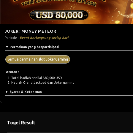
JOKER : MONEY METEOR
Periode :
Event berlangsung setiap hari
Permainan yang berpartisipasi
Semua permainan slot JokerGaming
Aturan :
Total hadiah senilai $80,000 USD.
Hadiah Grand Jackpot dari Jokergaming.
Syarat & Ketentuan
Togel Result
QATAR