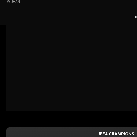
UEFA CHAMPIONS 
August 12, 20
0 