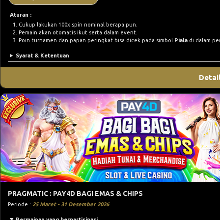
Pemain akan otomatis ikut serta dalam event.
Poin turnamen dan papan peringkat bisa dicek pada simbol
Piala
di dalam pe
Syarat & Ketentuan
Detai
PRAGMATIC : PAY4D BAGI EMAS & CHIPS
Periode :
25 Maret - 31 Desember 2026
Permainan yang berpartisipasi
Semua permainan Pragmatic Play